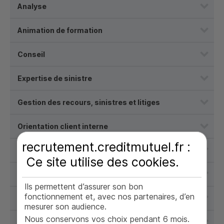
Analyse
Animation de formation
Conseil
Expertise de sinistre
Gestion des recours, sinistres et litiges
Orientation client interne
recrutement.creditmutuel.fr :
Orientation client
Ce site utilise des
cookies
.
Qualité
Ils permettent d’assurer son bon
fonctionnement et, avec nos partenaires, d’en
Support
mesurer son audience.
Nous conservons vos choix pendant 6 mois.
Travail en équipe