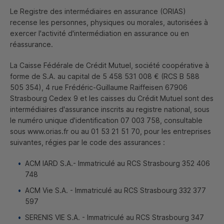
Le Registre des intermédiaires en assurance (ORIAS)
recense les personnes, physiques ou morales, autorisées à
exercer l'activité d'intermédiation en assurance ou en
réassurance.
La Caisse Fédérale de Crédit Mutuel, société coopérative à
forme de
S.A.
au capital de 5 458 531 008 € (
RCS
B 588
505 354), 4 rue Frédéric-Guillaume Raiffeisen 67906
Strasbourg Cedex 9 et les caisses du Crédit Mutuel sont des
intermédiaires d'assurance inscrits au registre national, sous
le numéro unique d'identification 07 003 758, consultable
sous www.orias.fr ou au 01 53 21 51 70, pour les entreprises
suivantes, régies par le code des assurances :
ACM
IARD
S.A.- Immatriculé au
RCS
Strasbourg 352 406
748
ACM
Vie
S.A.
- Immatriculé au
RCS
Strasbourg 332 377
597
SERENIS VIE
S.A
. - Immatriculé au
RCS
Strasbourg 347