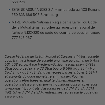
569 279
SERENIS ASSURANCES
S.A
. - Immatriculé au
RCS
Romans
350 838 686
RCS
Strasbourg
MTRL
, Mutuelle Nationale Régie par le Livre II du Code
de la Mutualité immatriculée au répertoire national de
l'article R.123-220 du code de commerce sous le numéro
777.345.067
Caisse Fédérale de Crédit Mutuel et Caisses affiliées, société
coopérative à forme de société anonyme au capital de 5 458
531 008 euros, 4 rue Frédéric-Guillaume Raiffeisen, 67913
Strasbourg cedex 9,
RCS
Strasbourg B 588 505 354 - No
ORIAS : 07 003 758. Banques régies par les articles L.511-1
et suivants du code monétaire et financier. Pour les
opérations effectuées en qualité d’intermédiaires en
opérations d’assurances (immatriculations consultables sous
www.orias.fr), contrats d’assurances de
ACM
VIE
SA
,
ACM
IARD
SA
et
ACM
Vie SAM, entreprises régies par le code des
assurances.