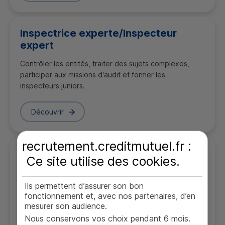
Inspectrice experte/Inspecteur
expert
Contrôler les entités, traiter des sujets complexes,
participer aux missions d'audit et former les
inspecteurs juniors.
Découvrir
recrutement.creditmutuel.fr :
Responsable de mission d'audit
Ce site utilise des
cookies
.
Piloter les missions d'audit, accompagner les auditeurs,
garantir la conformité et l'efficacité des processus
Ils permettent d’assurer son bon
internes.
fonctionnement et, avec nos partenaires, d’en
mesurer son audience.
Nous conservons vos choix pendant 6 mois.
Découvrir