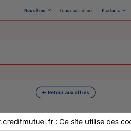
Nos offres
Tous nos métiers
Étudiants
Retour aux offres
creditmutuel.fr : Ce site utilise des
co