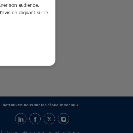
urer son audience.
is en cliquant sur le
Retrouvez-nous sur les réseaux sociaux
Retrouvez-nous sur LinkedIn
Retrouvez-nous sur Facebook
Retrouvez-nous sur Twitter
Retrouvez-nous sur Instagram
Accessibilité : partiellement conforme