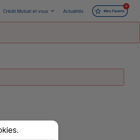
0
Crédit Mutuel et vous
Actualités
Mes Favoris
okies
.