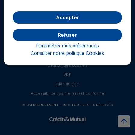
Retrouvez-nous sur les réseaux sociaux
Accepter
Retrouvez-nous sur LinkedIn
Retrouvez-nous sur Facebook
Retrouvez-nous sur Twitter
Retrouvez-nous sur I
Refuser
Mentions légales
Paramétrer mes préférences
Données personnelles
Consulter notre politique
Cookies
Contact
Gestion des cookies
VDP
Plan du site
Accessibilité : partiellement conforme
© CM RECRUTEMENT - 2025 TOUS DROITS RÉSERVÉS