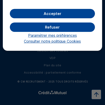
Retrouvez-nous sur les réseaux sociaux
Accepter
Retrouvez-nous sur LinkedIn
Retrouvez-nous sur Facebook
Retrouvez-nous sur Twitter
Retrouvez-nous sur I
Refuser
Mentions légales
Paramétrer mes préférences
Données personnelles
Consulter notre politique
Cookies
Contact
Gestion des cookies
VDP
Plan du site
Accessibilité : partiellement conforme
© CM RECRUTEMENT - 2025 TOUS DROITS RÉSERVÉS