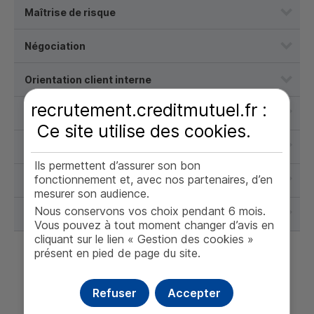
Maîtrise de risque
Négociation
Orientation client interne
recrutement.creditmutuel.fr :
Qualité
Ce site utilise des
cookies
.
Travail en équipe
Ils permettent d’assurer son bon
fonctionnement et, avec nos partenaires, d’en
Veille
mesurer son audience.
Nous conservons vos choix pendant 6 mois.
Vulgarisation fiscale
Vous pouvez à tout moment changer d’avis en
cliquant sur le lien « Gestion des cookies »
présent en pied de page du site.
Savoirs
Refuser
Accepter